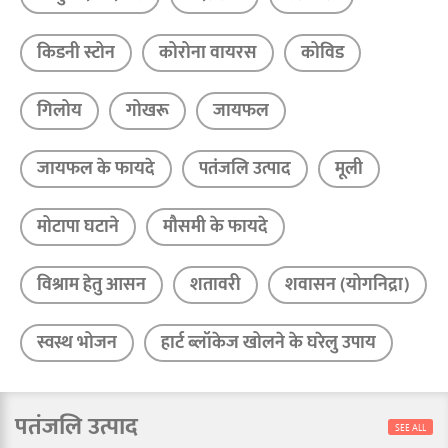
किडनी स्टोन
कोरोना वायरस
कोविड
गिलोय
गोखरू
जायफल
जायफल के फायदे
पतंजलि उत्पाद
मूली
मोटापा घटाने
मौसमी के फायदे
विश्राम हेतु आसन
शतावरी
शवासन (योगनिद्रा)
स्वस्थ भोजन
हार्ट ब्लॉकेज खोलने के घरेलु उपाय
पतंजलि उत्पाद
SEE ALL