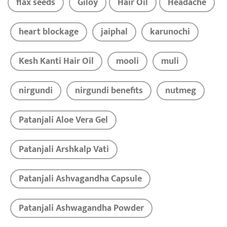
flax seeds
Giloy
Hair Oil
Headache
heart blockage
jaiphal
karunochi
Kesh Kanti Hair Oil
mooli
muli
nirgundi
nirgundi benefits
nutmeg
Patanjali Aloe Vera Gel
Patanjali Arshkalp Vati
Patanjali Ashvagandha Capsule
Patanjali Ashwagandha Powder