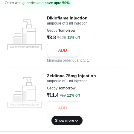
Order with generics and
save upto 50%
Dikloflame Injection
ampoule of 3 ml injection
Get by
Tomorrow
₹3.8
₹4.29
11% off
ADD
Minimum order quantity: 1
Zeldinac 75mg Injection
ampoule of 1 ml injection
Get by
Tomorrow
₹11.4
₹13
12% off
ADD
Minimum order quantity: 1
Show more