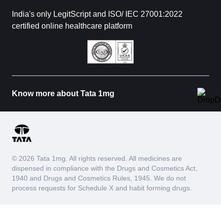
India's only LegitScript and ISO/ IEC 27001:2022
certified online healthcare platform
Know more about Tata 1mg
© 2026 Tata 1mg. All rights reserved. All medicines are
dispensed in compliance with the Drugs and Cosmetics Act,
1940 and Drugs and Cosmetics Rules, 1945. We do not
process requests for Schedule X and habit forming drugs.