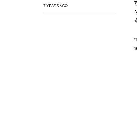
स
7 YEARS AGO
अ
भ
प
क