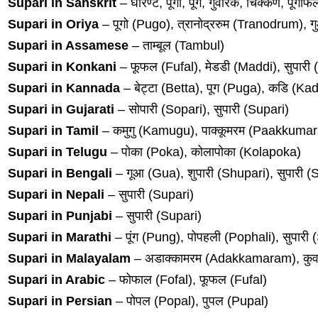
Supari in Sanskrit
– घोरण्ट, पूगी, पूग, गुवारक, चिक्कण, पूगीफल,
Supari in Oriya
– पूगो (Pugo), त्रानोद्ररुम (Tranodrum), ग
Supari in Assamese
– ताम्बूल (Tambul)
Supari in Konkani
– फूफल (Fufal), मेडडी (Maddi), सुपारी 
Supari in Kannada
– बेट्टा (Betta), पूग (Puga), कडि (Ka
Supari in Gujarati
– सोपारी (Sopari), सुपारी (Supari)
Supari in Tamil
– कमुगु (Kamugu), पाक्कूमरम (Paakkuma
Supari in Telugu
– पोका (Poka), कोलापोका (Kolapoka)
Supari in Bengali
– गूआ (Gua), शुपारी (Shupari), सुपारी (
Supari in Nepali
– सुपारी (Supari)
Supari in Punjabi
– सुपारी (Supari)
Supari in Marathi
– पूंग (Pung), पोपहली (Pophali), सुपारी 
Supari in Malayalam
– अडाक्कामरम (Adakkamaram), कुवन
Supari in Arabic
– फोफाल (Fofal), फूफल (Fufal)
Supari in Persian
– पोपल (Popal), पुपल (Pupal)