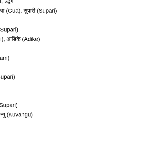
 उद्वेग
ुआ (Gua), सुपारी (Supari)
(Supari)
di), आडिके (Adike)
ram)
Supari)
(Supari)
्गु (Kuvangu)