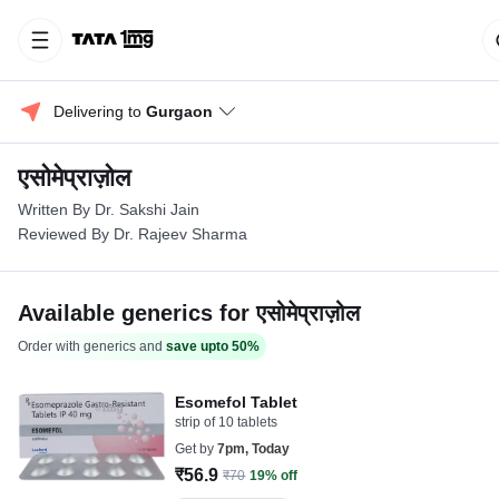
Delivering to 
Gurgaon
एसोमेप्राज़ोल
Written By Dr. Sakshi Jain
Reviewed By Dr. Rajeev Sharma
Available generics for एसोमेप्राज़ोल
Order with generics and
save upto 50%
Esomefol Tablet
strip of 10 tablets
Get by
7pm, Today
₹56.9
₹70
19% off