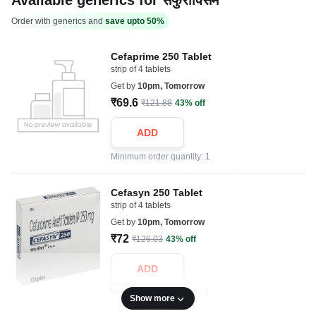
Available generics for सेफुरोक्सिम
Order with generics and
save upto 50%
Cefaprime 250 Tablet
strip of 4 tablets
Get by
10pm, Tomorrow
₹69.6
₹121.88
43% off
ADD
Minimum order quantity: 1
Cefasyn 250 Tablet
strip of 4 tablets
Get by
10pm, Tomorrow
₹72
₹126.03
43% off
ADD
Minimum order quantity: 1
Show more